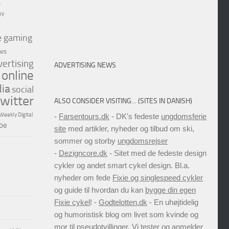
a
uy
e gaming
ws
vertising
ADVERTISING NEWS
online
dia
social
twitter
ALSO CONSIDER VISITING… (SITES IN DANISH)
Weekly Digital
-
Farsentours.dk
- DK's fedeste
ungdomsferie
be
site
med artikler, nyheder og tilbud om ski,
sommer og storby
ungdomsrejser
-
Dezigncore.dk
- Sitet med de fedeste design
cykler og andet smart cykel design. Bl.a.
nyheder om fede
Fixie og singlespeed cykler
og guide til hvordan du kan
bygge din egen
Fixie cykel
! -
Godtelotten.dk
- En uhøjtidelig
og humoristisk blog om livet som kvinde og
mor til pseudotvillinger. Vi tester og anmelder