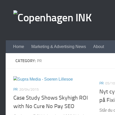
Skip to content
Home
Marketing & Advertising News
About
CATEGORY:
PR
PR
05/10
PR
20/04/2015
Nyt cy
Case Study Shows Skyhigh ROI
på Fix
with No Cure No Pay SEO
Står du 