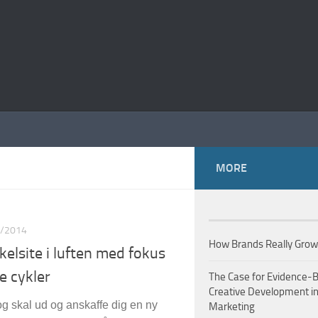
MORE
/2014
How Brands Really Gro
kelsite i luften med fokus
ie cykler
The Case for Evidence-
Creative Development i
og skal ud og anskaffe dig en ny
Marketing