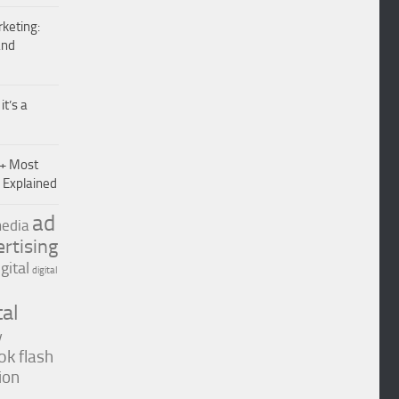
keting:
and
it’s a
0+ Most
 Explained
ad
edia
rtising
igital
digital
tal
y
ok
flash
ion