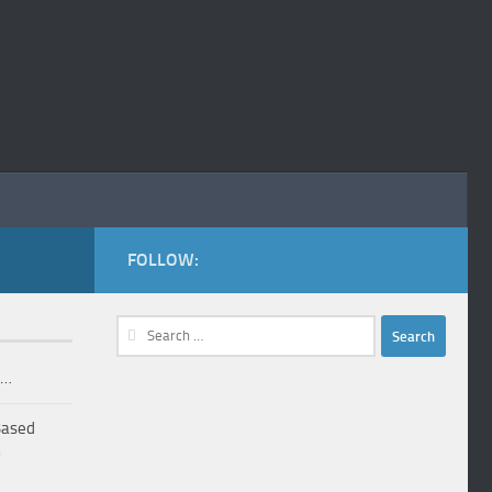
FOLLOW:
Search
for:
w…
Based
n