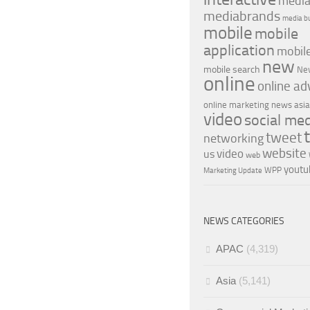
medi
mediabrands
media b
mobile
mobile
application
mobil
new
mobile search
Ne
online
online ad
online marketing news asia
video
social me
tweet
networking
website
video
us
web
youtu
WPP
Marketing Update
NEWS CATEGORIES
APAC
(4,319)
Asia
(5,141)