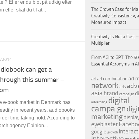
el? Eller er du blot på udkig efter
The Growth Case for Mar
n eller skal du til at...
Creativity, Consistency, 
Measured Impact
Creativity Is Not a Cost – 
Multiplier
From AGI to GPT: The 5
/2014
Essential Acronyms in AI
diobook can get a
ad m
ad
through this summer –
ad combination
network
adve
ads
com
asia
brand
d
campaign
digital
e e-book market in Denmark has
advertising
campaign
digi
eadily in recent years, audiobooks
marketing
displa
rder time taking hold. According to
Facebo
eyeblaster
arch agency Epinion...
interact
google
growth
interactive