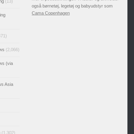
ng
(13)
også børnetøj, legetøj og babyudstyr som
Cama Copenhagen
ing
471)
ews
(2,066)
ws (via
ws Asia
g
(1,302)